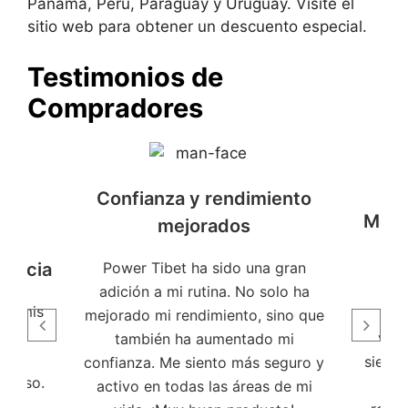
Panamá, Perú, Paraguay y Uruguay. Visite el
sitio web para obtener un descuento especial.
Testimonios de
Compradores
Confianza y rendimiento
Me s
mejorados
iencia
Power Tibet ha sido una gran
A m
adición a mi rutina. No solo ha
en mis
i
mejorado mi rendimiento, sino que
a un
vita
también ha aumentado mi
ere
siento
confianza. Me siento más seguro y
su uso.
M
activo en todas las áreas de mi