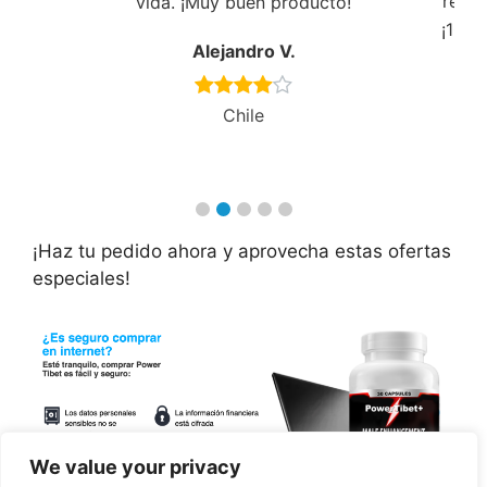
rend
vida. ¡Muy buen producto!
¡100%
Alejandro V.
bus
Chile
¡Haz tu pedido ahora y aprovecha estas ofertas
especiales!
We value your privacy