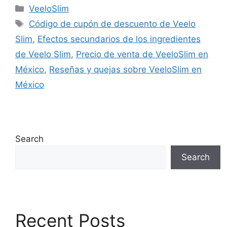
Categories
VeeloSlim
Tags
Código de cupón de descuento de Veelo
Slim
,
Efectos secundarios de los ingredientes
de Veelo Slim
,
Precio de venta de VeeloSlim en
México
,
Reseñas y quejas sobre VeeloSlim en
México
Search
Search
Recent Posts